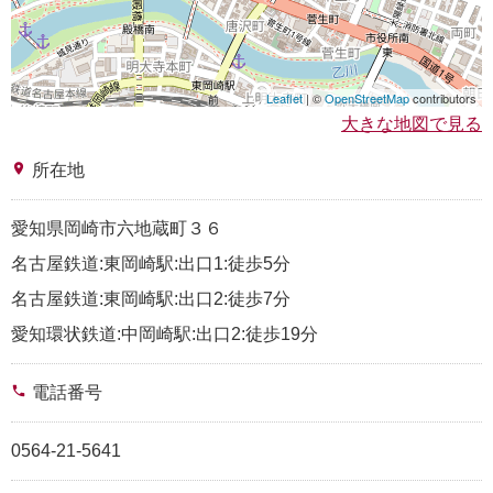
Leaflet
| ©
OpenStreetMap
contributors
大きな地図で見る
place
所在地
愛知県岡崎市六地蔵町３６
名古屋鉄道:東岡崎駅:出口1:徒歩5分
名古屋鉄道:東岡崎駅:出口2:徒歩7分
愛知環状鉄道:中岡崎駅:出口2:徒歩19分
phone
電話番号
0564-21-5641