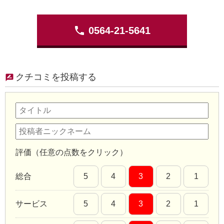
phone
0564-21-5641
クチコミを投稿する
評価（任意の点数をクリック）
総合
5
4
3
2
1
サービス
5
4
3
2
1