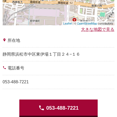
Leaflet
| ©
OpenStreetMap
contributors
大きな地図で見る
place
所在地
静岡県浜松市中区東伊場１丁目２４−１６
phone
電話番号
053-488-7221
phone
053-488-7221