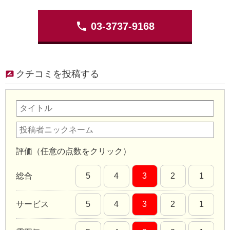
phone
03-3737-9168
クチコミを投稿する
評価（任意の点数をクリック）
総合
5
4
3
2
1
サービス
5
4
3
2
1