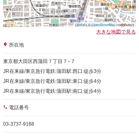
Leaflet
| ©
OpenStreetMap
contributors
大きな地図で見る
place
所在地
東京都大田区西蒲田７丁目７−７
JR在来線/東京急行電鉄:蒲田駅:西口:徒歩3分
JR在来線/東京急行電鉄:蒲田駅:東口:徒歩4分
JR在来線/東京急行電鉄:蒲田駅:南口:徒歩4分
phone
電話番号
03-3737-9168