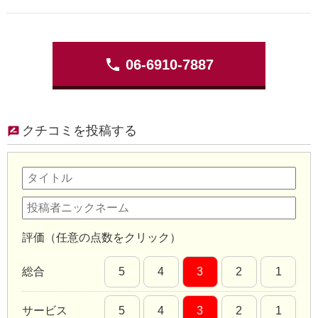
phone
06-6910-7887
クチコミを投稿する
評価（任意の点数をクリック）
総合
5
4
3
2
1
サービス
5
4
3
2
1