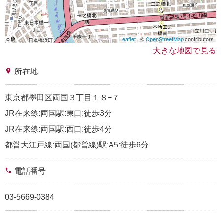
Leaflet
| ©
OpenStreetMap
contributors
大きな地図で見る
place
所在地
東京都墨田区両国３丁目１８−７
JR在来線:両国駅:東口:徒歩3分
JR在来線:両国駅:西口:徒歩4分
都営大江戸線:両国(都営線)駅:A5:徒歩6分
phone
電話番号
03-5669-0384