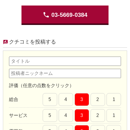
phone
03-5669-0384
クチコミを投稿する
評価（任意の点数をクリック）
総合
5
4
3
2
1
サービス
5
4
3
2
1