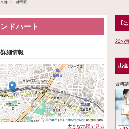
東京都
練馬区
【は
アンドハート
20の
の詳細情報
出会
資料請
Leaflet
| ©
OpenStreetMap
contributors
大きな地図で見る