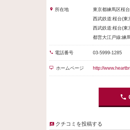
place
所在地
東京都練馬区桜台
西武鉄道:桜台(東
西武鉄道:桜台(東
都営大江戸線:練馬
phone
電話番号
03-5999-1285
desktop_windows
ホームページ
http://www.heartbr
phone
クチコミを投稿する