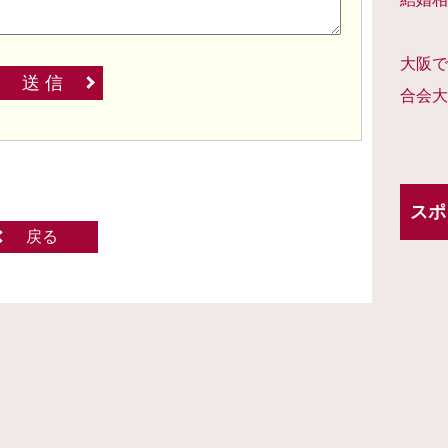
大阪で
送 信
合会大
スポ
戻る