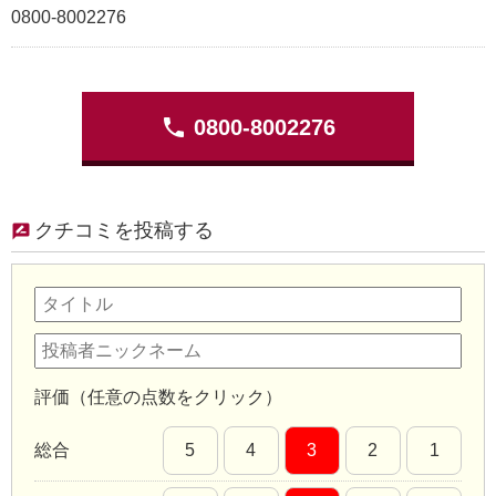
0800-8002276
phone
0800-8002276
クチコミを投稿する
評価（任意の点数をクリック）
総合
5
4
3
2
1