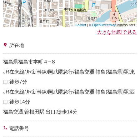
Leaflet
| ©
OpenStreetMap
contributors
大きな地図で見る
place
所在地
福島県福島市本町４−８
JR在来線/JR新幹線/阿武隈急行/福島交通:福島(福島県)駅:東
口:徒歩7分
JR在来線/JR新幹線/阿武隈急行/福島交通:福島(福島県)駅:西
口:徒歩14分
福島交通:曽根田駅:出口:徒歩14分
phone
電話番号