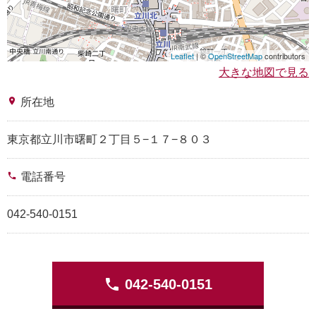
Leaflet
| ©
OpenStreetMap
contributors
大きな地図で見る
place
所在地
東京都立川市曙町２丁目５−１７−８０３
phone
電話番号
042-540-0151
phone
042-540-0151