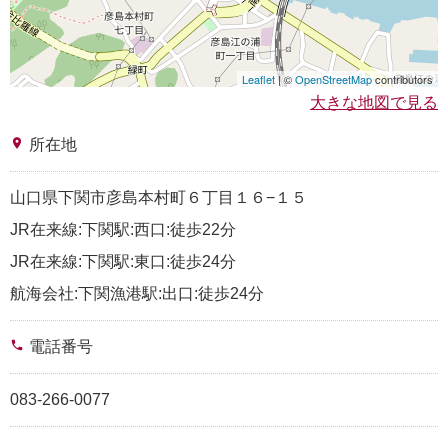
Leaflet
| ©
OpenStreetMap
contributors
大きな地図で見る
place
所在地
山口県下関市彦島本村町６丁目１６−１５
JR在来線:下関駅:西口:徒歩22分
JR在来線:下関駅:東口:徒歩24分
航海会社:下関漁港駅:出口:徒歩24分
phone
電話番号
083-266-0077