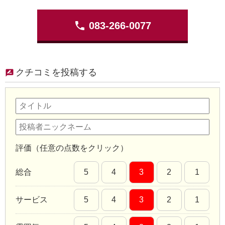
phone
083-266-0077
クチコミを投稿する
評価（任意の点数をクリック）
総合
5
4
3
2
1
サービス
5
4
3
2
1