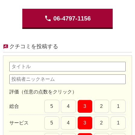
phone
06-4797-1156
クチコミを投稿する
評価（任意の点数をクリック）
総合
5
4
3
2
1
サービス
5
4
3
2
1