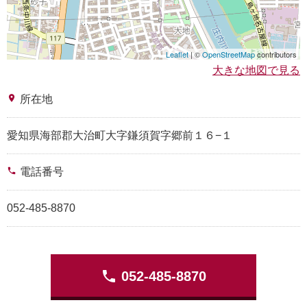
Leaflet
| ©
OpenStreetMap
contributors
大きな地図で見る
place
所在地
愛知県海部郡大治町大字鎌須賀字郷前１６−１
phone
電話番号
052-485-8870
phone
052-485-8870