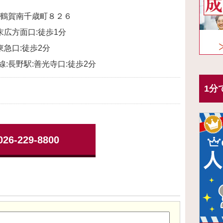
鶴賀南千歳町８２６
末広方面口:徒歩1分
東急口:徒歩2分
幹線:長野駅:善光寺口:徒歩2分
1分
026-229-8800