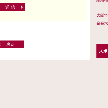
送 信
大阪で
合会大
戻る
スポ