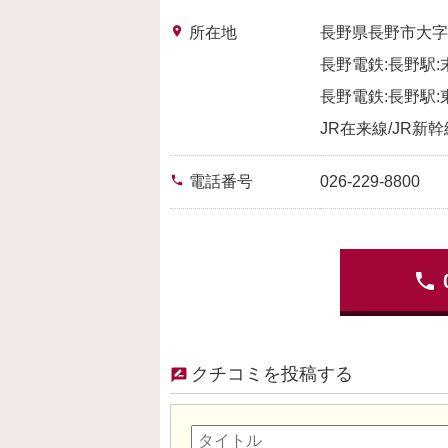
place
所在地
長野県長野市大字
長野電鉄:長野駅:
長野電鉄:長野駅:
JR在来線/JR新
phone
電話番号
026-229-8800
phone
クチコミを投稿する