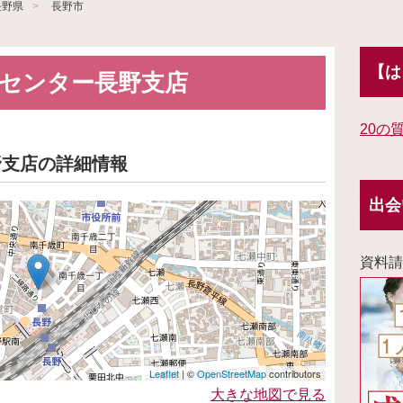
長野県
長野市
【は
センター長野支店
20の
野支店の詳細情報
出会
資料請
Leaflet
| ©
OpenStreetMap
contributors
大きな地図で見る