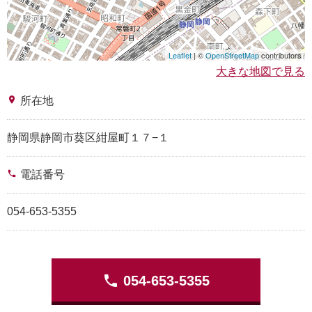
Leaflet
| ©
OpenStreetMap
contributors
大きな地図で見る
place
所在地
静岡県静岡市葵区紺屋町１７−１
phone
電話番号
054-653-5355
phone
054-653-5355