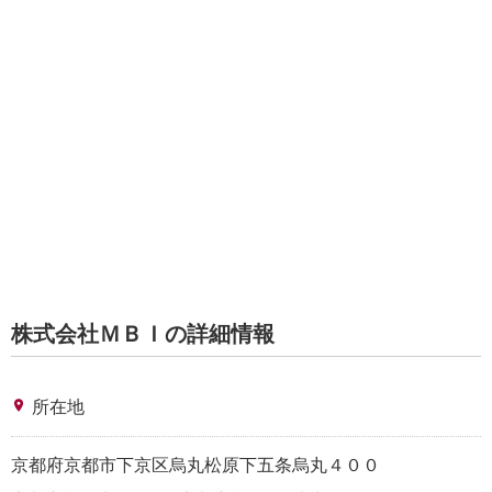
株式会社ＭＢＩの詳細情報
place
所在地
京都府京都市下京区烏丸松原下五条烏丸４００