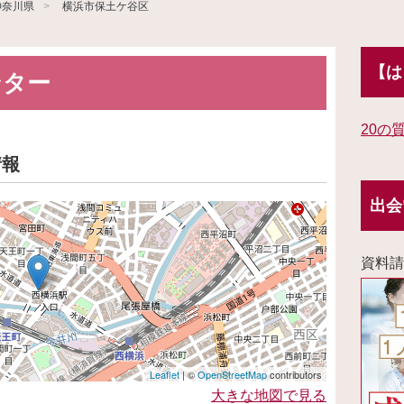
神奈川県
横浜市保土ケ谷区
【は
ンター
20の
情報
出会
資料請
Leaflet
| ©
OpenStreetMap
contributors
大きな地図で見る