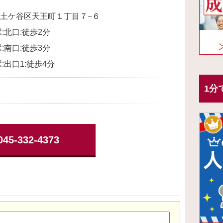
土ケ谷区天王町１丁目７−６
:北口:徒歩2分
:南口:徒歩3分
:出口1:徒歩4分
1分
045-332-4373