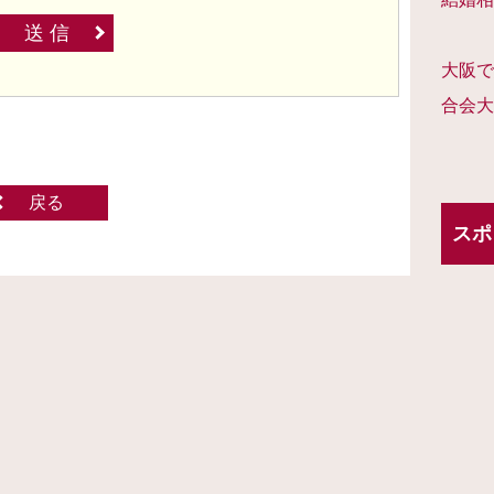
送 信
大阪で
合会大
戻る
スポ