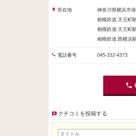
place
所在地
神奈川県横浜市保
相模鉄道:天王町駅
相模鉄道:天王町駅
相模鉄道:西横浜駅
phone
電話番号
045-332-4373
phone
クチコミを投稿する