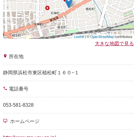
Leaflet
| ©
OpenStreetMap
contributors
大きな地図で見る
place
所在地
静岡県浜松市東区植松町１６０−１
phone
電話番号
053-581-8328
desktop_windows
ホームページ