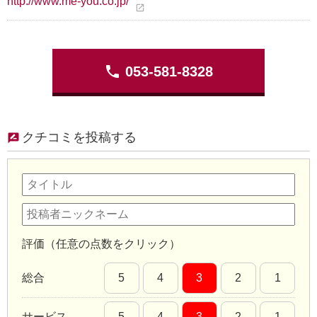
http://www.me-you.co.jp/
open_in_new
phone
053-581-8328
クチコミを投稿する
評価（任意の点数をクリック）
総合
5
4
3
2
1
サービス
5
4
3
2
1