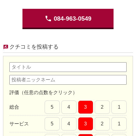
phone
084-963-0549
クチコミを投稿する
評価（任意の点数をクリック）
総合
5
4
3
2
1
サービス
5
4
3
2
1