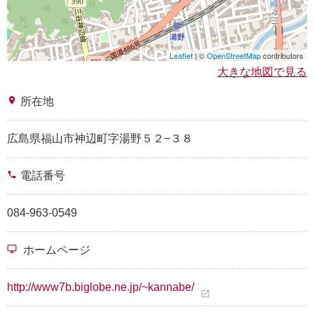
Leaflet
| ©
OpenStreetMap
contributors
大きな地図で見る
place
所在地
広島県福山市神辺町字湯野５２−３８
phone
電話番号
084-963-0549
desktop_windows
ホームページ
http://www7b.biglobe.ne.jp/~kannabe/
open_in_new