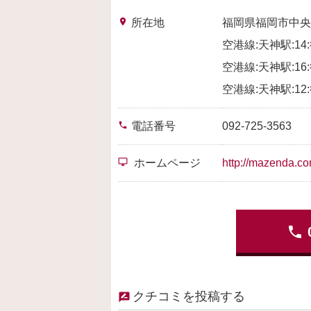
place
所在地
福岡県福岡市中央
空港線:天神駅:14
空港線:天神駅:16
空港線:天神駅:12
phone
電話番号
092-725-3563
desktop_windows
ホームページ
http://mazenda.co
phone
クチコミを投稿する