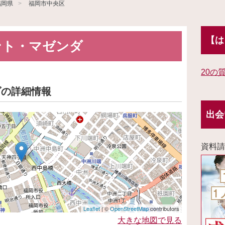
福岡県
福岡市中央区
【は
ント・マゼンダ
20の
ダの詳細情報
出会
資料請
Leaflet
| ©
OpenStreetMap
contributors
大きな地図で見る