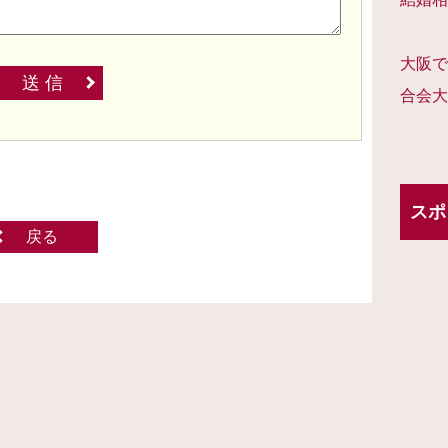
大阪で
送 信
合会大
スポ
戻る