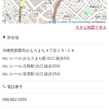
Leaflet
| ©
OpenStreetMap
contributors
大きな地図で見る
place
所在地
沖縄県那覇市おもろまち４丁目１６−１８
ゆいレール:おもろまち駅:出口:徒歩5分
ゆいレール:古島駅:出口:徒歩10分
ゆいレール:安里駅:出口:徒歩15分
phone
電話番号
098-862-5555