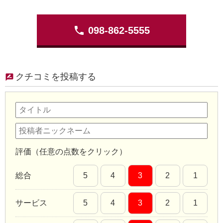
phone
098-862-5555
クチコミを投稿する
評価（任意の点数をクリック）
総合
5
4
3
2
1
サービス
5
4
3
2
1