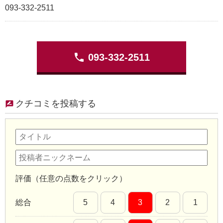
093-332-2511
phone
093-332-2511
クチコミを投稿する
評価（任意の点数をクリック）
総合
5
4
3
2
1