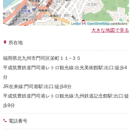
Leaflet
| ©
OpenStreetMap
contributors
大きな地図で見る
place
所在地
福岡県北九州市門司区栄町１１−３５
平成筑豊鉄道門司港レトロ観光線:出光美術館駅:出口:徒歩4
分
JR在来線:門司港駅:出口:徒歩8分
平成筑豊鉄道門司港レトロ観光線:九州鉄道記念館駅:出口:徒
歩9分
phone
電話番号