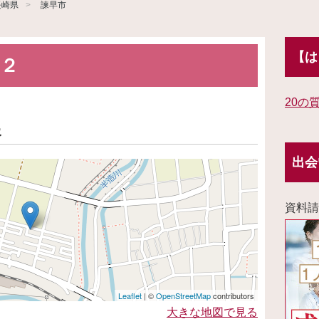
長崎県
諫早市
【は
２
20の
報
出会
資料請
Leaflet
| ©
OpenStreetMap
contributors
大きな地図で見る