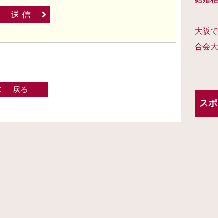
送 信
大阪で
合会大
戻る
スポ