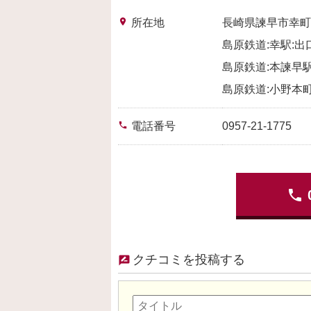
place
所在地
長崎県諫早市幸町
島原鉄道:幸駅:出
島原鉄道:本諫早駅
島原鉄道:小野本町
phone
電話番号
0957-21-1775
phone
クチコミを投稿する