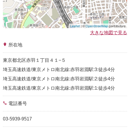
Leaflet
| ©
OpenStreetMap
contributors
大きな地図で見る
place
所在地
東京都北区赤羽１丁目４１−５
埼玉高速鉄道/東京メトロ南北線:赤羽岩淵駅:3:徒歩4分
埼玉高速鉄道/東京メトロ南北線:赤羽岩淵駅:2:徒歩4分
埼玉高速鉄道/東京メトロ南北線:赤羽岩淵駅:1:徒歩4分
phone
電話番号
03-5939-9517