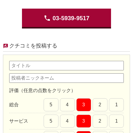
phone
03-5939-9517
クチコミを投稿する
評価（任意の点数をクリック）
総合
5
4
3
2
1
サービス
5
4
3
2
1