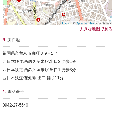
Leaflet
| ©
OpenStreetMap
contributors
大きな地図で見る
place
所在地
福岡県久留米市東町３９−１７
西日本鉄道:西鉄久留米駅:出口2:徒歩1分
西日本鉄道:西鉄久留米駅:出口1:徒歩3分
西日本鉄道:花畑駅:出口:徒歩11分
phone
電話番号
0942-27-5640