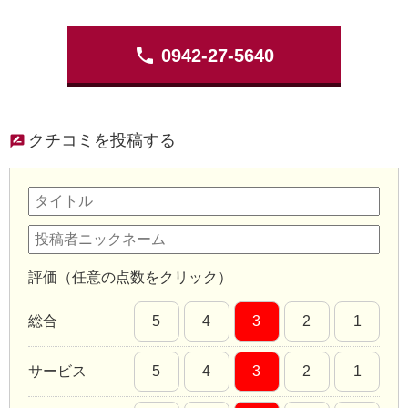
phone
0942-27-5640
クチコミを投稿する
評価（任意の点数をクリック）
総合
5
4
3
2
1
サービス
5
4
3
2
1