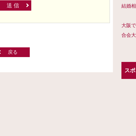
送 信
結婚相
大阪で
合会大
戻る
スポ