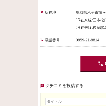
place
所在地
鳥取県米子市旗ヶ
JR在来線:三本松
JR在来線:後藤駅:
phone
電話番号
0859-21-8814
phone
クチコミを投稿する