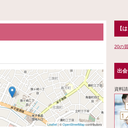
【は
20の
出会
資料請
Leaflet
| ©
OpenStreetMap
contributors