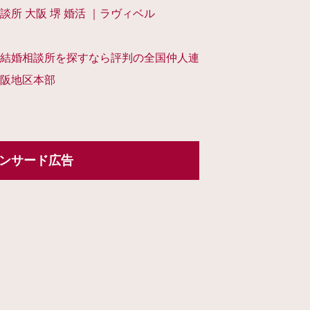
談所 大阪 堺 婚活 ｜ラヴィベル
結婚相談所を探すなら評判の全国仲人連
阪地区本部
ンサード広告