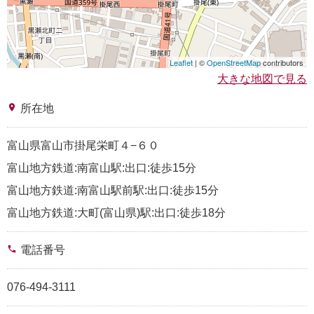
Leaflet
| ©
OpenStreetMap
contributors
大きな地図で見る
place
所在地
富山県富山市掛尾栄町４−６０
富山地方鉄道:南富山駅:出口:徒歩15分
富山地方鉄道:南富山駅前駅:出口:徒歩15分
富山地方鉄道:大町(富山県)駅:出口:徒歩18分
phone
電話番号
076-494-3111