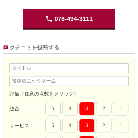
phone
076-494-3111
クチコミを投稿する
評価（任意の点数をクリック）
総合
5
4
3
2
1
サービス
5
4
3
2
1