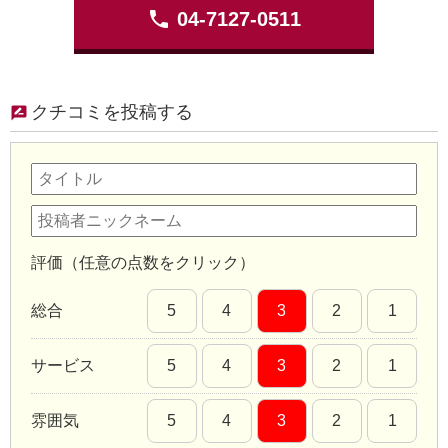
phone
04-7127-0511
クチコミを投稿する
評価（任意の点数をクリック）
総合
5
4
3
2
1
サービス
5
4
3
2
1
雰囲気
5
4
3
2
1