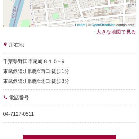
Leaflet
| ©
OpenStreetMap
contributors
大きな地図で見る
place
所在地
千葉県野田市尾崎８１５−９
東武鉄道:川間駅:西口:徒歩1分
東武鉄道:川間駅:北口:徒歩3分
phone
電話番号
04-7127-0511