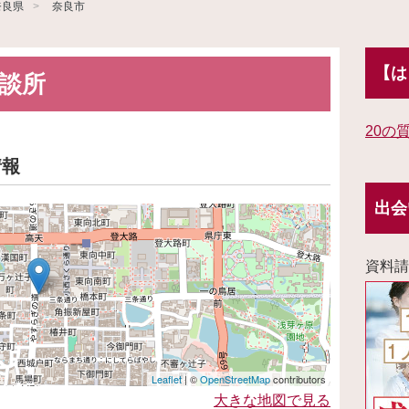
奈良県
奈良市
【は
談所
20の
情報
出会
資料請
Leaflet
| ©
OpenStreetMap
contributors
大きな地図で見る