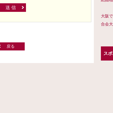
送 信
大阪で
合会大
戻る
スポ