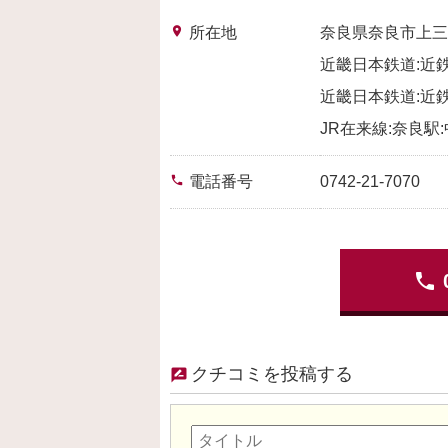
place
所在地
奈良県奈良市上三
近畿日本鉄道:近鉄
近畿日本鉄道:近鉄
JR在来線:奈良駅
phone
電話番号
0742-21-7070
phone
クチコミを投稿する