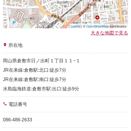
Leaflet
| ©
OpenStreetMap
contributors
大きな地図で見る
place
所在地
岡山県倉敷市日ノ出町１丁目１１−１
JR在来線:倉敷駅:北口:徒歩7分
JR在来線:倉敷駅:南口:徒歩7分
水島臨海鉄道:倉敷市駅:出口:徒歩9分
phone
電話番号
086-486-2633