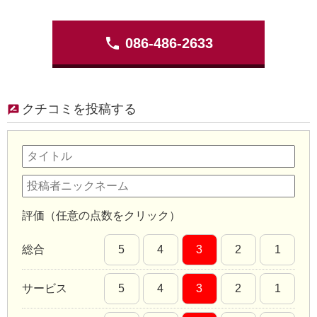
phone
086-486-2633
クチコミを投稿する
評価（任意の点数をクリック）
総合
5
4
3
2
1
サービス
5
4
3
2
1