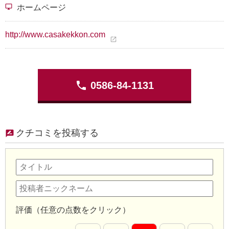
desktop_windows
ホームページ
http://www.casakekkon.com
open_in_new
phone
0586-84-1131
クチコミを投稿する
評価（任意の点数をクリック）