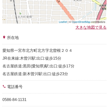
Leaflet
| ©
OpenStreetMap
contributors
大きな地図で見る
place
所在地
愛知県一宮市北方町北方字北曽根２０４
JR在来線:木曽川駅:出口:徒歩15分
名古屋鉄道:黒田(愛知県)駅:出口:徒歩17分
名古屋鉄道:新木曽川駅:出口:徒歩23分
phone
電話番号
0586-84-1131