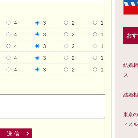
4
3
2
1
4
3
2
1
おす
4
3
2
1
4
3
2
1
結婚相
4
3
2
1
ス」
結婚相
東京の
ィスル
送 信