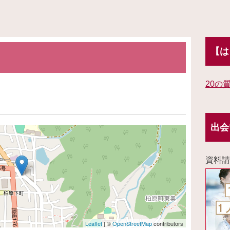
【は
20の
出会
資料請
Leaflet
| ©
OpenStreetMap
contributors