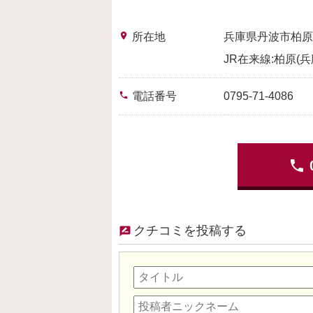
place
所在地
兵庫県丹波市柏原
JR在来線:柏原(兵
phone
電話番号
0795-71-4086
phone
クチコミを投稿する