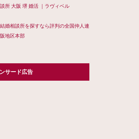
談所 大阪 堺 婚活 ｜ラヴィベル
結婚相談所を探すなら評判の全国仲人連
阪地区本部
ンサード広告