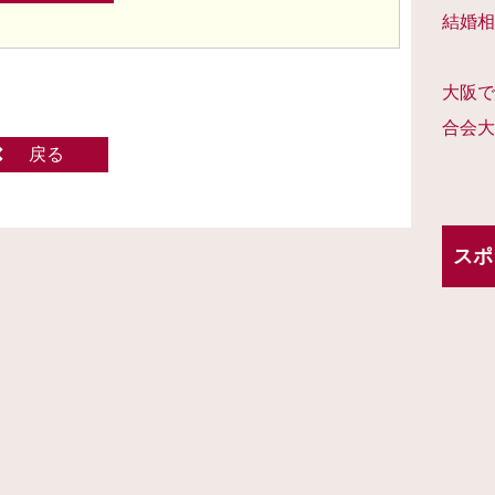
結婚相
大阪で
合会大
戻る
スポ