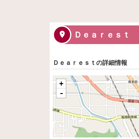
Ｄｅａｒｅｓｔ
Ｄｅａｒｅｓｔの詳細情報
+
-