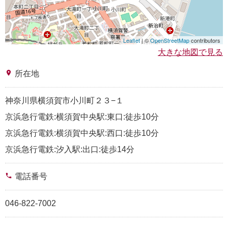
Leaflet
| ©
OpenStreetMap
contributors
大きな地図で見る
place
所在地
神奈川県横須賀市小川町２３−１
京浜急行電鉄:横須賀中央駅:東口:徒歩10分
京浜急行電鉄:横須賀中央駅:西口:徒歩10分
京浜急行電鉄:汐入駅:出口:徒歩14分
phone
電話番号
046-822-7002