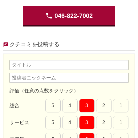
phone
046-822-7002
クチコミを投稿する
評価（任意の点数をクリック）
総合
5
4
3
2
1
サービス
5
4
3
2
1