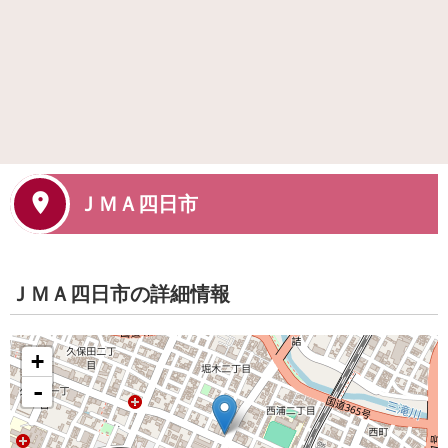
ＪＭＡ四日市
ＪＭＡ四日市の詳細情報
+
-