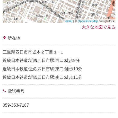
Leaflet
| ©
OpenStreetMap
contributors
大きな地図で見る
place
所在地
三重県四日市市堀木２丁目１−１
近畿日本鉄道:近鉄四日市駅:西口:徒歩9分
近畿日本鉄道:近鉄四日市駅:東口:徒歩10分
近畿日本鉄道:近鉄四日市駅:南口:徒歩11分
phone
電話番号
059-353-7187