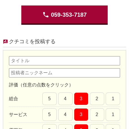
phone
059-353-7187
クチコミを投稿する
評価（任意の点数をクリック）
総合
5
4
3
2
1
サービス
5
4
3
2
1