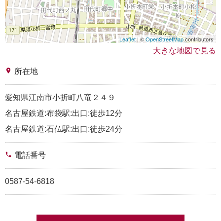
Leaflet
| ©
OpenStreetMap
contributors
大きな地図で見る
place
所在地
愛知県江南市小折町八竜２４９
名古屋鉄道:布袋駅:出口:徒歩12分
名古屋鉄道:石仏駅:出口:徒歩24分
phone
電話番号
0587-54-6818