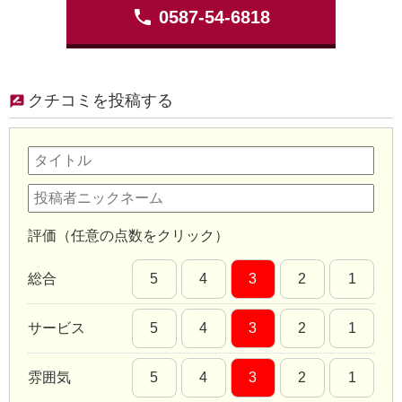
phone
0587-54-6818
クチコミを投稿する
評価（任意の点数をクリック）
総合
5
4
3
2
1
サービス
5
4
3
2
1
雰囲気
5
4
3
2
1