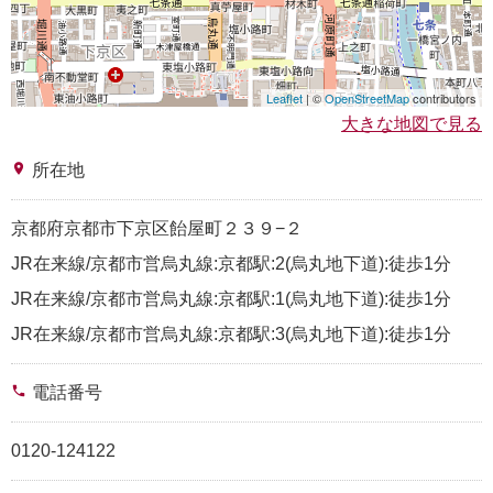
Leaflet
| ©
OpenStreetMap
contributors
大きな地図で見る
place
所在地
京都府京都市下京区飴屋町２３９−２
JR在来線/京都市営烏丸線:京都駅:2(烏丸地下道):徒歩1分
JR在来線/京都市営烏丸線:京都駅:1(烏丸地下道):徒歩1分
JR在来線/京都市営烏丸線:京都駅:3(烏丸地下道):徒歩1分
phone
電話番号
0120-124122