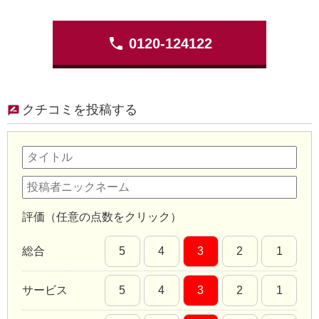
phone
0120-124122
クチコミを投稿する
評価（任意の点数をクリック）
総合
5
4
3
2
1
サービス
5
4
3
2
1