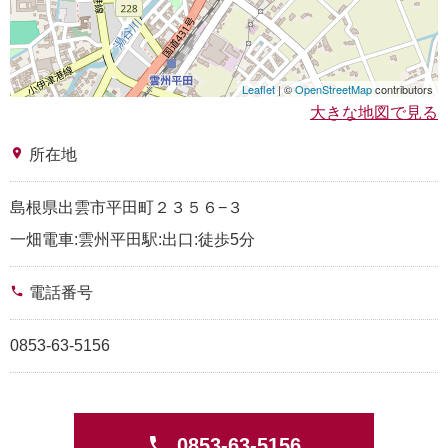
Leaflet
| ©
OpenStreetMap
contributors
大きな地図で見る
place
所在地
島根県出雲市平田町２３５６−３
一畑電車:雲州平田駅:出口:徒歩5分
phone
電話番号
0853-63-5156
phone
0853-63-5156