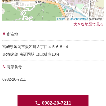
Leaflet
| ©
OpenStreetMap
contributors
大きな地図で見る
place
所在地
宮崎県延岡市愛宕町３丁目４５６８−４
JR在来線:南延岡駅:出口:徒歩13分
phone
電話番号
0982-20-7211
phone
0982-20-7211