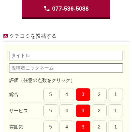
phone
077-536-5088
クチコミを投稿する
評価（任意の点数をクリック）
総合
5
4
3
2
1
サービス
5
4
3
2
1
雰囲気
5
4
3
2
1