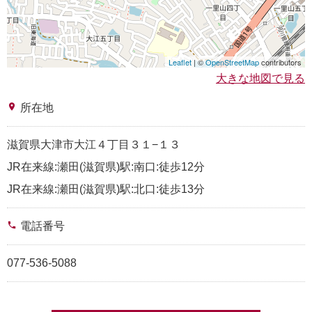
Leaflet
| ©
OpenStreetMap
contributors
大きな地図で見る
place
所在地
滋賀県大津市大江４丁目３１−１３
JR在来線:瀬田(滋賀県)駅:南口:徒歩12分
JR在来線:瀬田(滋賀県)駅:北口:徒歩13分
phone
電話番号
077-536-5088