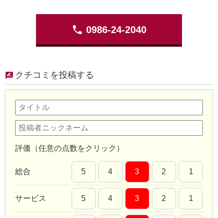
phone
0986-24-2040
クチコミを投稿する
評価（任意の点数をクリック）
総合
5
4
3
2
1
サービス
5
4
3
2
1