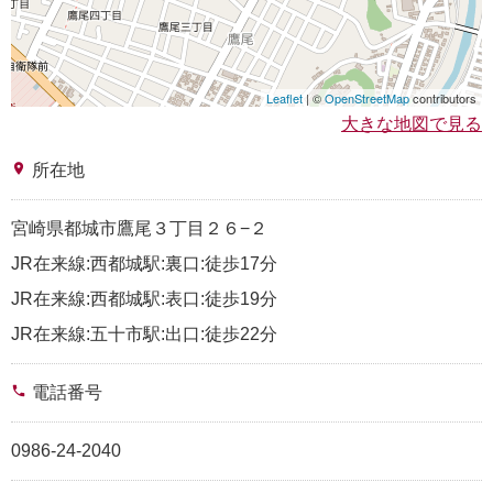
Leaflet
| ©
OpenStreetMap
contributors
大きな地図で見る
place
所在地
宮崎県都城市鷹尾３丁目２６−２
JR在来線:西都城駅:裏口:徒歩17分
JR在来線:西都城駅:表口:徒歩19分
JR在来線:五十市駅:出口:徒歩22分
phone
電話番号
0986-24-2040