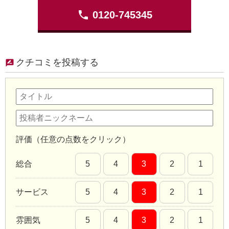
phone
0120-745345
クチコミを投稿する
評価（任意の点数をクリック）
総合
5
4
3
2
1
サービス
5
4
3
2
1
雰囲気
5
4
3
2
1