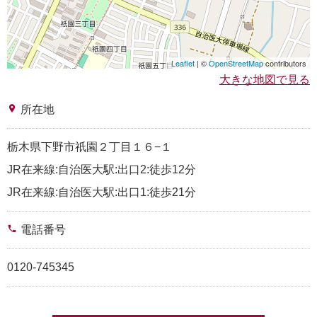
Leaflet
| ©
OpenStreetMap
contributors
大きな地図で見る
place
所在地
栃木県下野市祇園２丁目１６−１
JR在来線:自治医大駅:出口2:徒歩12分
JR在来線:自治医大駅:出口1:徒歩21分
phone
電話番号
0120-745345