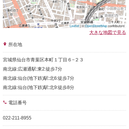
Leaflet
| ©
OpenStreetMap
contributors
大きな地図で見る
place
所在地
宮城県仙台市青葉区本町１丁目６−２３
南北線:広瀬通駅:東2:徒歩7分
南北線:仙台(地下鉄)駅:北6:徒歩7分
南北線:仙台(地下鉄)駅:北9:徒歩8分
phone
電話番号
022-211-8955