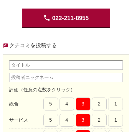
phone
022-211-8955
クチコミを投稿する
評価（任意の点数をクリック）
総合
5
4
3
2
1
サービス
5
4
3
2
1