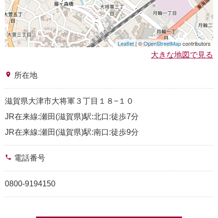
Leaflet
| ©
OpenStreetMap
contributors
大きな地図で見る
place
所在地
滋賀県大津市大将軍３丁目１８−１０
JR在来線:瀬田(滋賀県)駅:北口:徒歩7分
JR在来線:瀬田(滋賀県)駅:南口:徒歩9分
phone
電話番号
0800-9194150