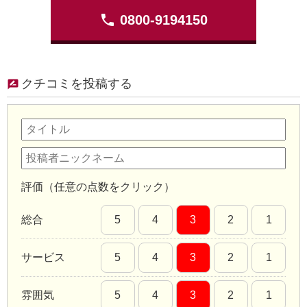
phone
0800-9194150
クチコミを投稿する
評価（任意の点数をクリック）
総合
5
4
3
2
1
サービス
5
4
3
2
1
雰囲気
5
4
3
2
1